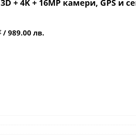
с 3D + 4K + 16MP камери, GPS и с
al
Текущата
/ 989.00 лв.
€
цена
е:
€
505.67€
/
989.00 лв..
лв..