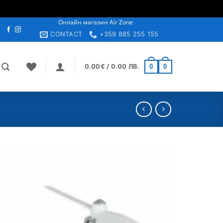
Онлайн магазин Air Zone
н
CONTACT
+359 885 255 155
0
0
0.00
€
/ 0.00 ЛВ.
Добави
в
Желани