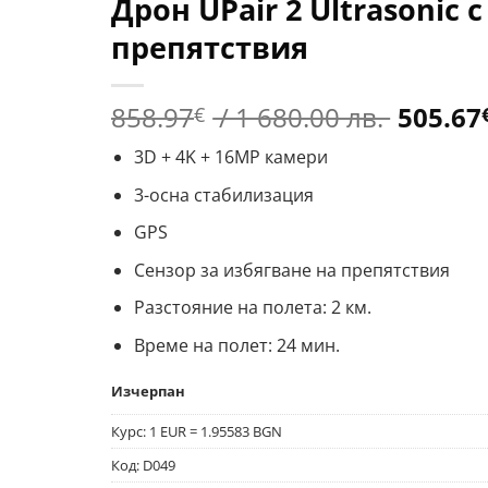
Дрон UPair 2 Ultrasonic 
препятствия
Origin
858.97
/ 1 680.00 лв.
505.67
€
price
3D + 4K + 16MP камери
was:
858.97
3-осна стабилизация
/
GPS
1
680.00 
Сензор за избягване на препятствия
Разстояние на полета: 2 км.
Време на полет: 24 мин.
Изчерпан
Курс: 1 EUR = 1.95583 BGN
Код:
D049