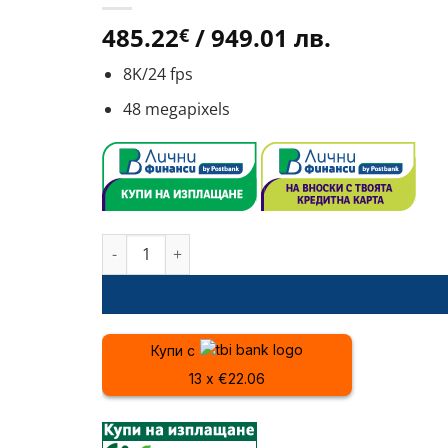
485.22
/ 949.01 лв.
€
8K/24 fps
48 megapixels
количество за Екшън камера INSTA360 ACE PR
Купи с
13 x €22.06