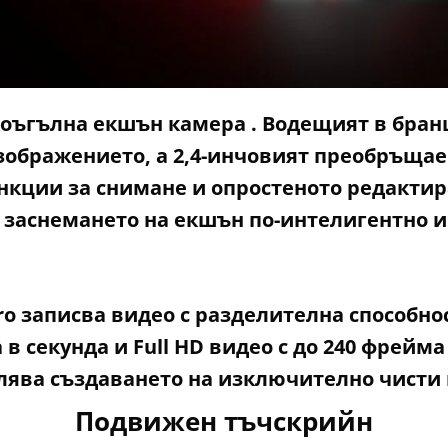
коъгълна екшън камера . Водещият в бранш
ображението, а 2,4-инчовият преобръщае
кции за снимане и опростеното редактиран
 заснемането на екшън по-интелигентно и 
o записва видео с разделителна способнос
а в секунда и Full HD видео с до 240 фрейм
олява създаването на изключително чисти
Подвижен тъчскрийн