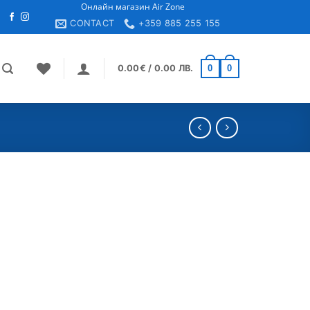
Онлайн магазин Air Zone
н
CONTACT
+359 885 255 155
0
0
0.00
€
/ 0.00 ЛВ.
Добави
в
Желани