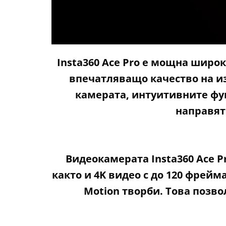
Insta360 Ace Pro е мощна широ
впечатляващо качество на из
камерата, интуитивните фун
направят
Видеокамерата Insta360 Ace Pr
както и 4K видео с до 120 фрейм
Motion творби. Това позв