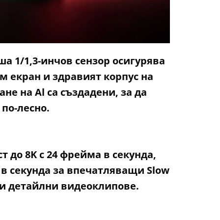
а 1/1,3-инчов сензор осигурява
м екран и здравият корпус на
е на Al са създадени, за да
по-лесно.
т до 8K с 24 фрейма в секунда,
а в секунда за впечатляващи Slow
 и детайлни видеоклипове.