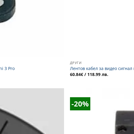
ДРУГИ
i 3 Pro
Лентов кабел за видео сигнал и
60.84
€
/ 118.99 лв.
-20%
Добави
в
Желани