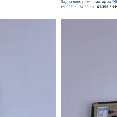
Задно ляво рамо с мотор за DJI
Original
69.02
€
/ 134.99 лв.
61.35
€
/ 11
price
was:
69.02€
/
134.99 лв..
Добави
в
Желани