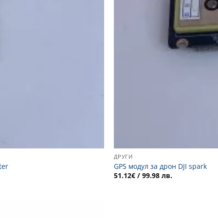
ДРУГИ
ter
GPS модул за дрон DJI spark
51.12
€
/ 99.98 лв.