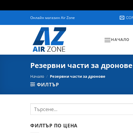
Skip
Онлайн магазин Air Zone
CO
to
content
НАЧАЛО
Резервни части за дронове
Начало
/
Резервни части за дронове
ФИЛТЪР
Търсене
за:
ФИЛТЪР ПО ЦЕНА