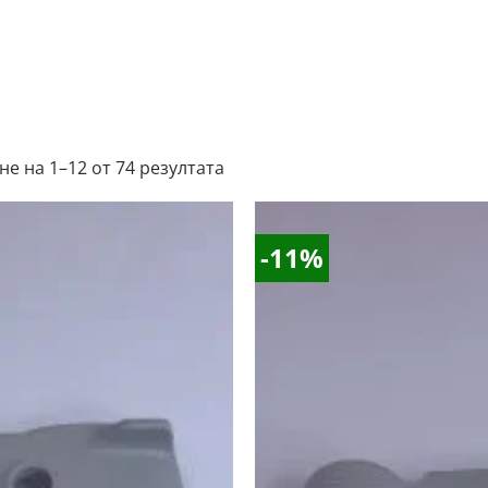
не на 1–12 от 74 резултата
-11%
Добави
в
Желани