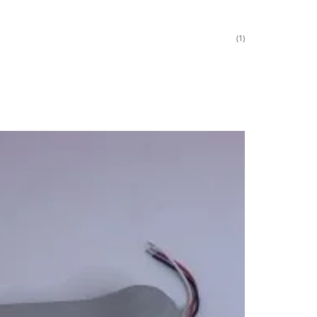
(1)
Добави
в
Желани