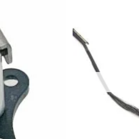
Добави
в
Желани