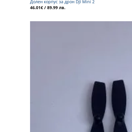
Долен корпус за дрон DJI Mini 2
46.01
€
/ 89.99 лв.