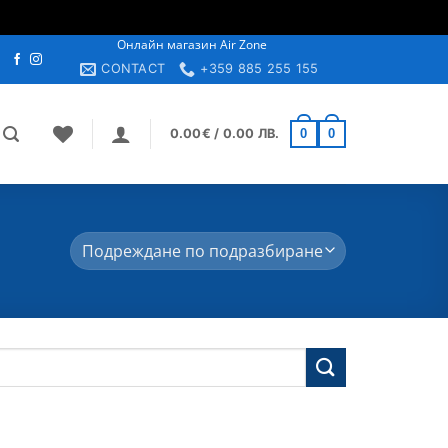
Онлайн магазин Air Zone
н
CONTACT
+359 885 255 155
0
0
0.00
€
/ 0.00 ЛВ.