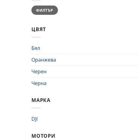
Минимална
Максимална
ФИЛТЪР
цена
цена
ЦВЯТ
Бял
Оранжева
Черен
Черна
МАРКА
DJI
МОТОРИ