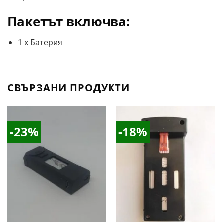
Пакетът включва:
1 х Батерия
СВЪРЗАНИ ПРОДУКТИ
-23%
-18%
Добави
Добави
в
в
Желани
Желани