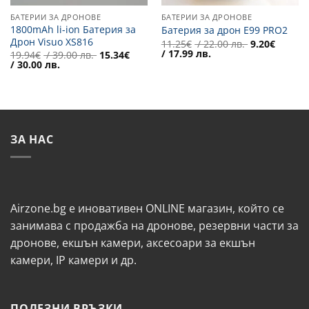
БАТЕРИИ ЗА ДРОНОВЕ
БАТЕРИИ ЗА ДРОНОВЕ
1800mAh li-ion Батерия за
Батерия за дрон E99 PRO2
Дрон Visuo XS816
Original
11.25
€
/ 22.00 лв.
9.20
€
Текущата
price
/ 17.99 лв.
Original
19.94
€
/ 39.00 лв.
15.34
€
цена
was:
Текущата
price
/ 30.00 лв.
е:
11.25€
цена
was:
9.20€
/
е:
19.94€
/
22.00 лв..
15.34€
/
17.99 лв..
/
39.00 лв..
30.00 лв..
ЗА НАС
Airzone.bg е иновативен ONLINE магазин, който се
занимава с продажба на дронове, резервни части за
дронове, екшън камери, аксесоари за екшън
камери, IP камери и др.
ПОЛЕЗНИ ВРЪЗКИ