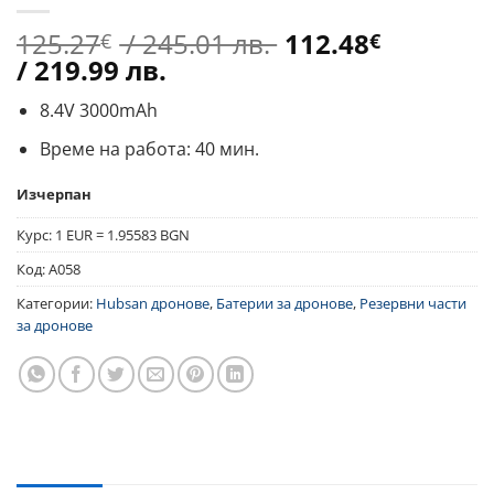
Original
125.27
/ 245.01 лв.
112.48
€
€
Текущата
price
/ 219.99 лв.
цена
was:
8.4V 3000mAh
е:
125.27€
112.48€
/
Време на работа: 40 мин.
/
245.01 лв..
219.99 лв..
Изчерпан
Курс: 1 EUR = 1.95583 BGN
Код:
A058
Категории:
Hubsan дронове
,
Батерии за дронове
,
Резервни части
за дронове