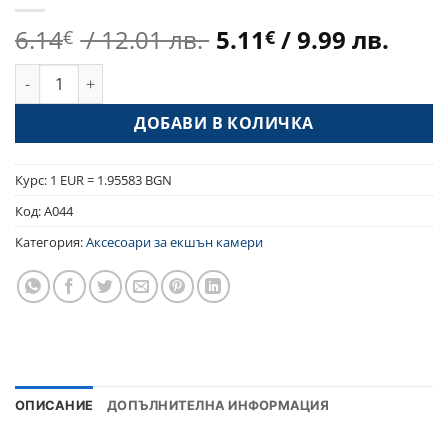
Original
Тек
6.14
/ 12.01 лв.
5.11
/ 9.99 лв.
€
€
price
цен
количество за Стойка за камера за закрепване на стъкло 
was:
е:
6.14€
5.11
ДОБАВИ В КОЛИЧКА
/
/
12.01 лв..
9.99 
Курс: 1 EUR = 1.95583 BGN
Код:
A044
Категория:
Аксесоари за екшън камери
ОПИСАНИЕ
ДОПЪЛНИТЕЛНА ИНФОРМАЦИЯ