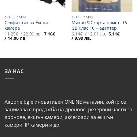
АКСЕСОАРИ
АКСЕСОАРИ
Селфи стик за Екшън
Микро SD карта памет, 16
камера
GB Клас 10 + адаптер
Original
Original
11.25
€
/ 22.00 лв.
7.16
€
6.14
€
/ 12.01 лв.
5.11
€
Текущата
price
Текущата
price
/ 14.00 лв.
/ 9.99 лв.
цена
was:
цена
was:
е:
11.25€
е:
6.14€
7.16€
/
5.11€
/
/
22.00 лв..
/
12.01 лв..
14.00 лв..
9.99 лв..
ЗА НАС
Airzone.bg е иновативен ONLINE магазин, който се
занимава с продажба на дронове, резервни части за
дронове, екшън камери, аксесоари за екшън
камери, IP камери и др.