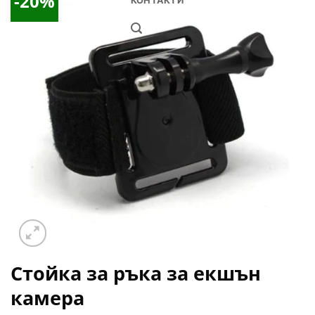
-20%
КОНТАКТИ
Добави
в
Желани
Стойка за ръка за екшън
камера