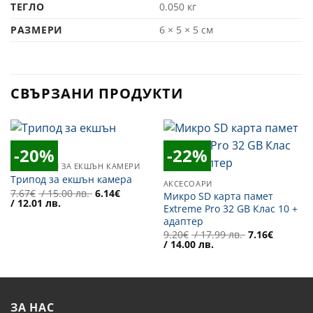
ТЕГЛО
0.050 кг
РАЗМЕРИ
6 × 5 × 5 см
СВЪРЗАНИ ПРОДУКТИ
-20%
-22%
Добави
Добави
АКСЕСОАРИ ЗА ЕКШЪН КАМЕРИ
в
в
Желани
Желани
Трипод за екшън камера
АКСЕСОАРИ
Original
7.67
€
/ 15.00 лв.
6.14
€
Микро SD карта памет
Текущата
price
/ 12.01 лв.
Extreme Pro 32 GB Клас 10 +
цена
was:
адаптер
е:
7.67€
6.14€
/
Original
9.20
€
/ 17.99 лв.
7.16
€
/
15.00 лв..
Текущата
price
/ 14.00 лв.
12.01 лв..
цена
was:
е:
9.20€
7.16€
/
/
17.99 лв..
14.00 лв..
ЗА НАС