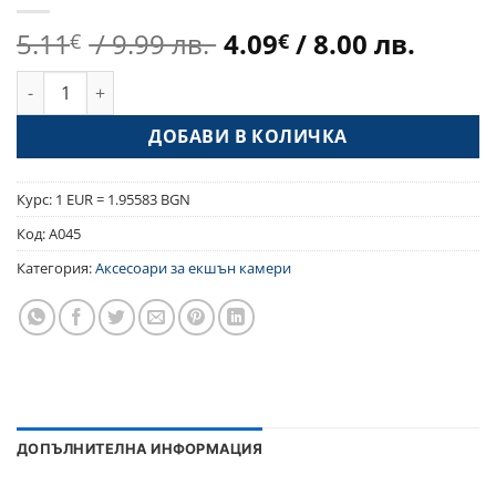
Original
Теку
5.11
/ 9.99 лв.
4.09
/ 8.00 лв.
€
€
price
цена
количество за Стойка за ръка за екшън камера
was:
е:
5.11€
4.09€
ДОБАВИ В КОЛИЧКА
/
/
9.99 лв..
8.00 л
Курс: 1 EUR = 1.95583 BGN
Код:
A045
Категория:
Аксесоари за екшън камери
ДОПЪЛНИТЕЛНА ИНФОРМАЦИЯ