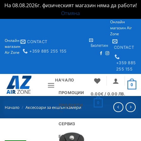
На 08.08.2026г. физическият магазин няма да работи!
Отмяна
Skip
Онлайн
магазин Air
to
Zone
content
Онлайн
CONTACT
Бюлетин
магазин
CONTACT
+359 885 255 155
Air Zone
+359 885
255 155
НАЧАЛО
0
ПРОМОЦИИ
0.00
€
/ 0.00 ЛВ.
0
ПРОДУКТИ
Начало
/
Аксесоари за екшън камери
СЕРВИЗ
БЛОГ