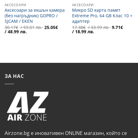
АКСЕСОАРИ
АКСЕСОАРИ
Аксесоари за екшън камера
Микро SD карта памет
(без нагръдник) GOPRO /
Extreme Pro, 64 GB Клас 10 +
SJCAM / EKEN
адаптер
Original
Original
30.17
€
/ 59.01 лв.
25.05
€
17.38
€
/ 33.99 лв.
9.71
€
Текущата
price
Текущата
price
/ 48.99 лв.
/ 18.99 лв.
цена
was:
цена
was:
е:
30.17€
е:
17.38€
25.05€
/
9.71€
/
/
59.01 лв..
/
33.99 лв..
48.99 лв..
18.99 лв..
ЗА НАС
Airzone.bg е иновативен ONLINE магазин, който се