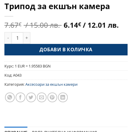
Трипод за екшън камера
Original
Те
7.67
/ 15.00 лв.
6.14
/ 12.01 лв.
€
€
price
це
количество за Трипод за екшън камера
was:
е:
7.67€
6.1
ДОБАВИ В КОЛИЧКА
/
/
15.00 лв..
12.0
Курс: 1 EUR = 1.95583 BGN
Код:
A043
Категория:
Аксесоари за екшън камери