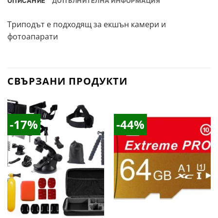
ОПИСАНИЕ
ДОПЪЛНИТЕЛНА ИНФОРМАЦИЯ
Триподът е подходящ за екшън камери и
фотоапарати
СВЪРЗАНИ ПРОДУКТИ
-17%
-44%
Добави
Добави
в
в
Желани
Желани