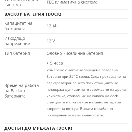
TEC климатична система
система
BACKUP БАТЕРИЯ (DOCK)
Капацитет на
12 Ah
батерията
Изходящо
12 V
напрежение
Тип батерия
Оловно-киселинна батерия
> 5 часа
Измерено с напълно заредена резервна
батерия при 25° C среда. След прекъсване на
електрозахранването dock станцията не
Време на работа
поддържа функции като зареждане на дрона,
на Backup
батерията
климатика, отопление на капака на dock
станцията и отопление на манометъра за
скорост на вятъра. Винаги незабавно
проверявайте неизправностите.
ДОСТЪП ДО МРЕЖАТА (DOCK)