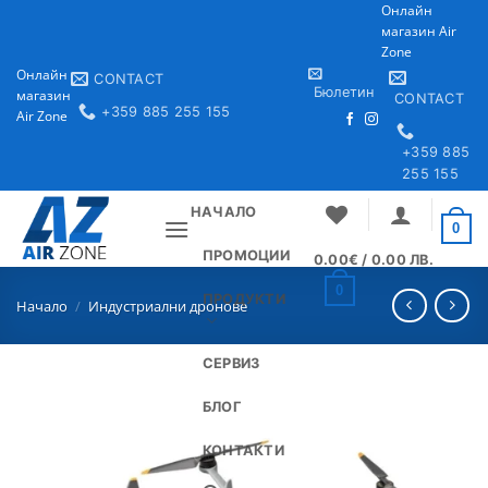
Skip
Онлайн
магазин Air
to
Zone
content
Онлайн
CONTACT
Бюлетин
магазин
CONTACT
+359 885 255 155
Air Zone
+359 885
255 155
НАЧАЛО
0
ПРОМОЦИИ
0.00
€
/ 0.00 ЛВ.
0
ПРОДУКТИ
Начало
/
Индустриални дронове
СЕРВИЗ
БЛОГ
КОНТАКТИ
Добави
в