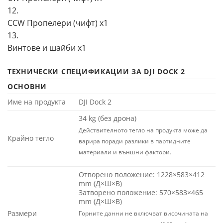
12.
ССW Πpoпeлepи (чифт) х1
13.
Bинтoвe и шaйби х1
ТЕХНИЧЕСКИ СПЕЦИФИКАЦИИ ЗА DJI DOCK 2
ОСНОВНИ
Име на продукта
DJI Dock 2
34 kg (без дрона)
Действителното тегло на продукта може да
Крайно тегло
варира поради разлики в партидните
материали и външни фактори.
Отворенo положение: 1228×583×412
mm (Д×Ш×В)
Затворено положение: 570×583×465
mm (Д×Ш×В)
Размери
Горните данни не включват височината на