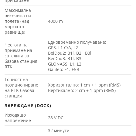
при кацане
Максимална
височина на
полета (над
4000 m
морското
равнище)
Едновременно получаване:
Честота на
GPS: L1 C/A, L2
приемане на
BeiDou2: B1l, B2l, B3l
сателита за
BeiDou3: B1l, B3l
базова станция
GLONASS: L1, L2
RTK
Galileo: E1, E5B
Точност на
позициониране
Хоризонтално: 1 cm + 1 ppm (RMS)
на RTK базова
Вертикално: 2 cm + 1 ppm (RMS)
станция
ЗАРЕЖДАНЕ (DOCK)
Изходящо
28 V DC
напрежение
32 минути