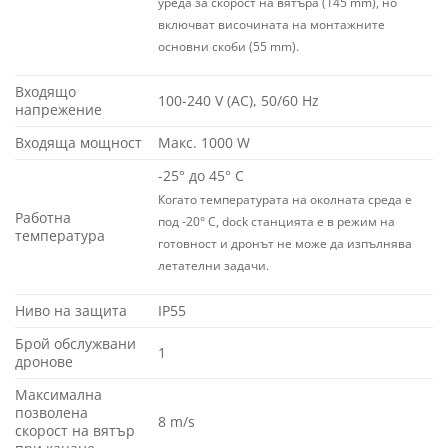
уреда за скорост на вятъра (145 mm), но
включват височината на монтажните
основни скоби (55 mm).
Входящо
100-240 V (AC), 50/60 Hz
напрежение
Входяща мощност
Макс. 1000 W
-25° до 45° C
Когато температурата на околната среда е
Работна
под -20° C, dock станцията е в режим на
температура
готовност и дронът не може да изпълнява
летателни задачи.
Ниво на защита
IP55
Брой обслужвани
1
дронове
Максимална
позволена
8 m/s
скорост на вятър