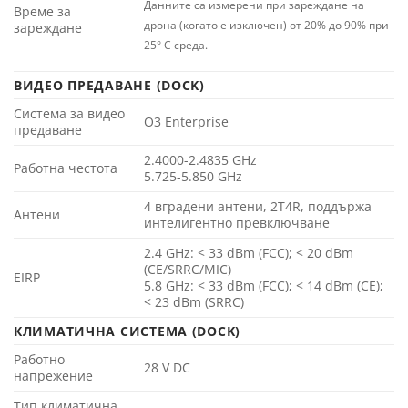
Данните са измерени при зареждане на
Време за
дрона (когато е изключен) от 20% до 90% при
зареждане
25° C среда.
ВИДЕО ПРЕДАВАНЕ (DOCK)
Система за видео
O3 Enterprise
предаване
2.4000-2.4835 GHz
Работна честота
5.725-5.850 GHz
4 вградени антени, 2T4R, поддържа
Антени
интелигентно превключване
2.4 GHz: < 33 dBm (FCC); < 20 dBm
(CE/SRRC/MIC)
EIRP
5.8 GHz: < 33 dBm (FCC); < 14 dBm (CE);
< 23 dBm (SRRC)
КЛИМАТИЧНА СИСТЕМА (DOCK)
Работно
28 V DC
напрежение
Тип климатична