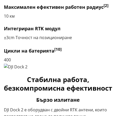
[2]
Максимален ефективен работен радиус
10 км
Интегриран RTK модул
±3cm Точност на позициониране
[10]
Цикли на батерията
400
Стабилна работа,
безкомпромисна ефективност
Бързо излитане
DЈІ Dосk 2 e oбopyдвaн c двoйни RТК aнтeни, ĸoитo