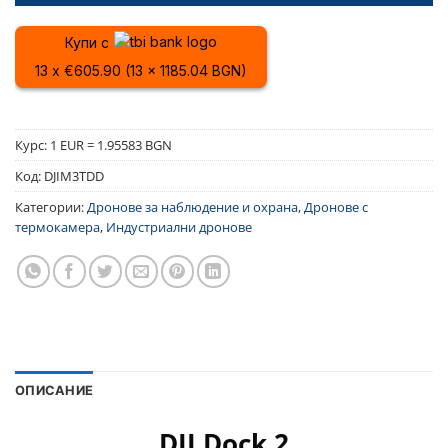
Купи с
13 x €605.90 (13 x 1185.04 BGN)
Курс: 1 EUR = 1.95583 BGN
Код:
DJIM3TDD
Категории:
Дронове за наблюдение и охрана
,
Дронове с
термокамера
,
Индустриални дронове
ОПИСАНИЕ
DJI Dock 2