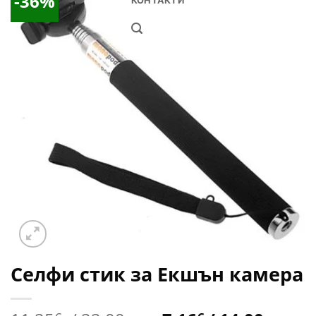
-36%
КОНТАКТИ
Добави
в
Желани
Селфи стик за Екшън камера