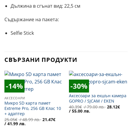
Дължина в сгънат вид: 22,5 см
Съдържание на пакета:
Selfie Stick
СВЪРЗАНИ ПРОДУКТИ
-14%
-30%
Добави
Добави
АКСЕСОАРИ
в
в
Аксесоари за екшън камера
Желани
Желани
АКСЕСОАРИ
GOPRO / SJCAM / EKEN
Микро SD карта памет
Original
40.39
€
/ 79.00 лв.
28.12
€
Extreme Pro, 256 GB Клас 10
Текущата
price
/ 55.00 лв.
+ адаптер
цена
was:
е:
40.39€
Original
25.05
€
/ 48.99 лв.
21.47
€
28.12€
/
Текущата
price
/ 41.99 лв.
/
79.00 лв..
цена
was:
55.00 лв..
е:
25.05€