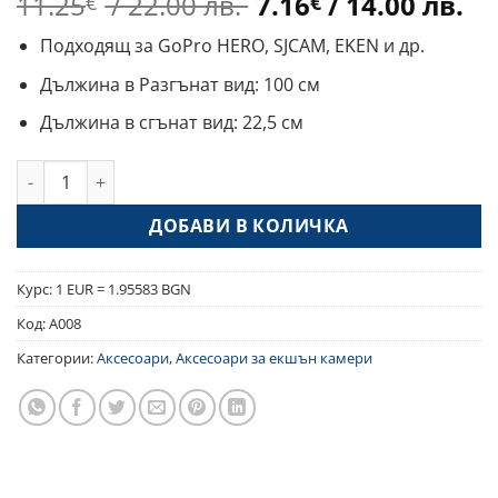
Original
Те
11.25
/ 22.00 лв.
7.16
/ 14.00 лв.
€
€
price
це
Подходящ за GoPro HERO, SJCAM, EKEN и др.
was:
е:
11.25€
7.
Дължина в Разгънат вид: 100 см
/
/
Дължина в сгънат вид: 22,5 см
22.00 лв..
14
количество за Селфи стик за Екшън камера
ДОБАВИ В КОЛИЧКА
Курс: 1 EUR = 1.95583 BGN
Код:
A008
Категории:
Аксесоари
,
Аксесоари за екшън камери