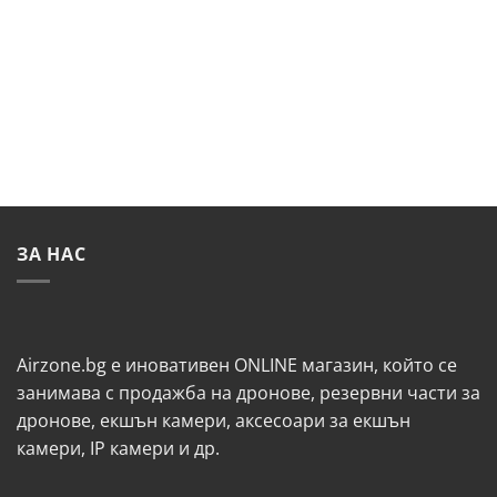
21.47€
/
/
48.99 лв..
41.99 лв..
ЗА НАС
Airzone.bg е иновативен ONLINE магазин, който се
занимава с продажба на дронове, резервни части за
дронове, екшън камери, аксесоари за екшън
камери, IP камери и др.